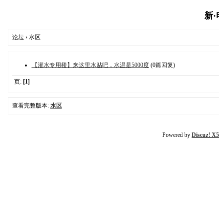
新·电
论坛
› 水区
【灌水专用楼】来这里水贴吧，水温是5000度
(0篇回复)
页:
[1]
查看完整版本:
水区
Powered by
Discuz! X5